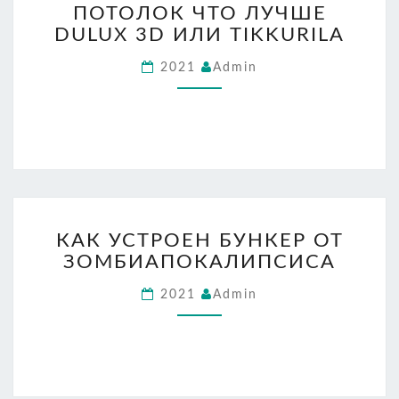
ПОТОЛОК ЧТО ЛУЧШЕ
ЧТО
DULUX 3D ИЛИ TIKKURILA
ЛУЧШЕ
DULUX
2021
Admin
3D
ИЛИ
TIKKURILA
КАК
КАК УСТРОЕН БУНКЕР ОТ
УСТРОЕН
ЗОМБИАПОКАЛИПСИСА
БУНКЕР
ОТ
2021
Admin
ЗОМБИАПОКАЛИПСИС