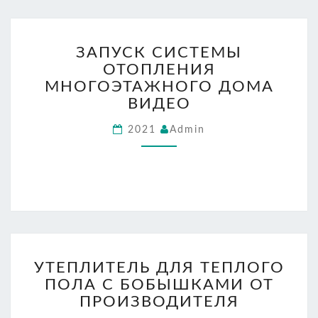
ЗАПУСК
ЗАПУСК СИСТЕМЫ
СИСТЕМЫ
ОТОПЛЕНИЯ
ОТОПЛЕНИЯ
МНОГОЭТАЖНОГО
МНОГОЭТАЖНОГО ДОМА
ДОМА
ВИДЕО
ВИДЕО
2021
Admin
УТЕПЛИТЕЛЬ
УТЕПЛИТЕЛЬ ДЛЯ ТЕПЛОГО
ДЛЯ
ПОЛА С БОБЫШКАМИ ОТ
ТЕПЛОГО
ПОЛА
ПРОИЗВОДИТЕЛЯ
С