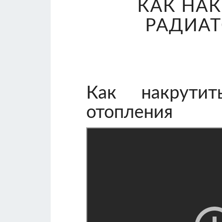
КАК НАК
РАДИА
Как накрути
отопления