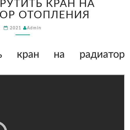
РУТИТЬ КРАН НА
НАКРУТИТЬ
КРАН
ТОР ОТОПЛЕНИЯ
НА
РАДИАТОР
2021
Admin
ОТОПЛЕНИЯ
ть кран на радиатор