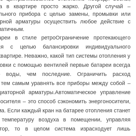
а в квартире просто жарко. Другой случай –
ельного прибора с целью замены, промывки или
орной арматуры осуществить любое действие с
матичным.
ареи в стиле ретроОграничение протекающего
тся с целью балансировки индивидуального
квартире. Неважно, какой тип системы отопления у
ровки с помощью вентилей первые батареи всегда
о воды, чем последние. Ограничить расход
и тем самым уравнять все приборы между собой –
иаторной арматуры.Автоматическое управление
сителя – это способ сэкономить энергоносители,
а. Если каждый кран на батарее отопления станет
 температуру воздуха в помещении, управляя
тор, то в целом система израсходует лишь