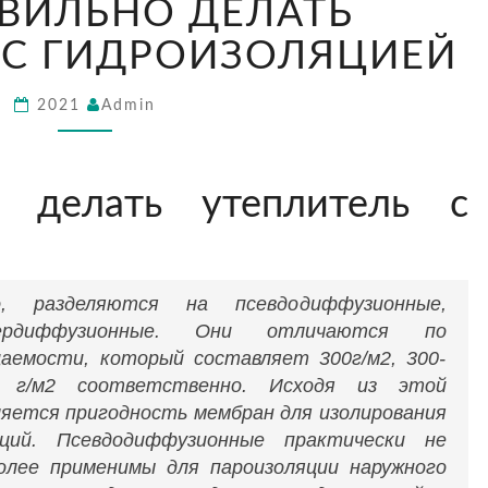
АВИЛЬНО ДЕЛАТЬ
ПРАВИЛЬНО
ДЕЛАТЬ
 С ГИДРОИЗОЛЯЦИЕЙ
УТЕПЛИТЕЛЬ
С
2021
Admin
ГИДРОИЗОЛЯЦИЕЙ
о делать утеплитель с
й
, разделяются на псевдодиффузионные,
ердиффузионные. Они отличаются по
аемости, который составляет 300г/м2, 300-
 г/м2 соответственно. Исходя из этой
ляется пригодность мембран для изолирования
ций. Псевдодиффузионные практически не
олее применимы для пароизоляции наружного