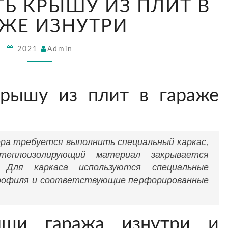
ТЬ КРЫШУ ИЗ ПЛИТ В
УТЕПЛИТЬ
КРЫШУ
АЖЕ ИЗНУТРИ
ИЗ
ПЛИТ
2021
Admin
В
ГАРАЖЕ
ИЗНУТРИ
крышу из плит в гараже
ера требуется выполнить специальный каркас,
теплоизолирующий материал закрывается
. Для каркаса используются специальные
рофиля и соответствующие перфорированные
ыши гаража изнутри и