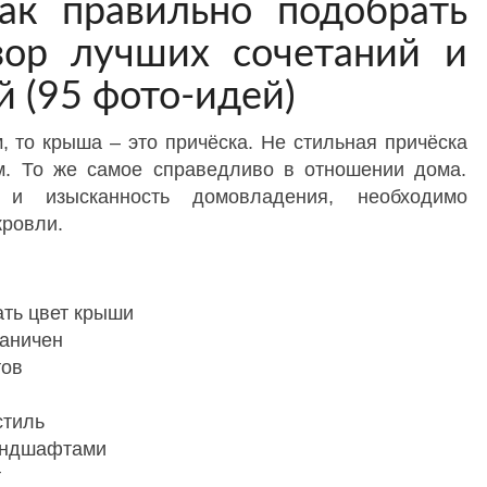
ак правильно подобрать
зор лучших сочетаний и
 (95 фото-идей)
, то крыша – это причёска. Не стильная причёска
м. То же самое справедливо в отношении дома.
 и изысканность домовладения, необходимо
кровли.
ать цвет крыши
раничен
тов
стиль
андшафтами
т