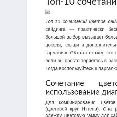
Топ-10 сочетани
Топ-10 сочетаний цветов са
сайдинга — практически бес
большой выбор вызывает больш
цоколя, крыши и дополнитель
гармонично?Кто-то скажет, что 
если вы просто теряетесь в ра
Тогда воспользуйтесь шпаргалк
Сочетание цве
использование ди
Для комбинирования цветов
(цветовой круг Иттена). Она
одежду, цветовую гамму для са