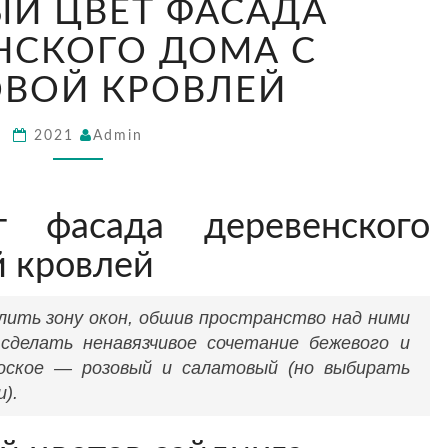
ЫЙ ЦВЕТ ФАСАДА
ЦВЕТ
ФАСАДА
НСКОГО ДОМА С
ДЕРЕВЕНСКОГО
ВОЙ КРОВЛЕЙ
ДОМА
С
БОРДОВОЙ
2021
Admin
КРОВЛЕЙ
т фасада деревенского
й кровлей
лить зону окон, обшив пространство над ними
сделать ненавязчивое сочетание бежевого и
роское — розовый и салатовый (но выбирать
).