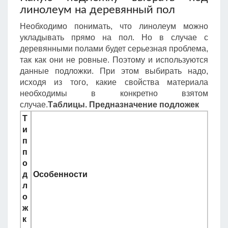
линолеум на деревянный пол
Необходимо понимать, что линолеум можно
укладывать прямо на пол. Но в случае с
деревянными полами будет серьезная проблема,
так как они не ровные. Поэтому и используются
данные подложки. При этом выбирать надо,
исходя из того, какие свойства материала
необходимы в конкретно взятом
случае.
Таблицы. Предназначение подложек
Т
и
п
п
о
д
Особенности
л
о
ж
к