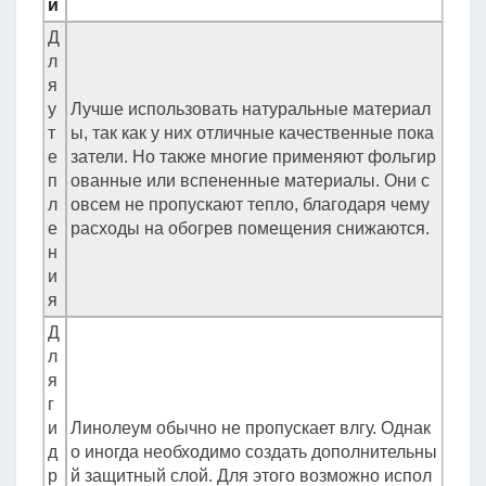
и
Д
л
я
у
Лучше использовать натуральные материал
т
ы, так как у них отличные качественные пока
е
затели. Но также многие применяют фольгир
п
ованные или вспененные материалы. Они с
л
овсем не пропускают тепло, благодаря чему
е
расходы на обогрев помещения снижаются.
н
и
я
Д
л
я
г
и
Линолеум обычно не пропускает влгу. Однак
д
о иногда необходимо создать дополнительны
р
й защитный слой. Для этого возможно испол