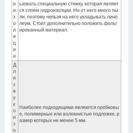
о
ьзовать специальную стяжку, которая являет
и
ся слоем гидроизолции. Но от него много пы
з
ли, поэтому нельзя на него укладывать лино
о
леум. Стоит дополнительно положить фольг
л
ированный материал.
я
ц
и
и
Д
л
я
з
в
у
к
Наиболее подходящими являются пробковы
о
е, полимерные или волокнистые подложки, р
и
азмер которых не менее 5 мм.
з
о