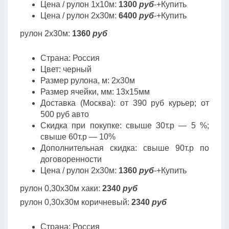
Цена / рулон 1х10м:
1300
руб
-+Купить
Цена / рулон 2х30м:
6400
руб
-+Купить
рулон 2х30м:
1360
руб
Страна: Россия
Цвет: черный
Размер рулона, м: 2х30м
Размер ячейки, мм: 13х15мм
Доставка (Москва): от 390 руб курьер; от
500 руб авто
Скидка при покупке: свыше 30т.р — 5 %;
свыше 60т.р — 10%
Дополнительная скидка: свыше 90т.р по
договоренности
Цена / рулон 2х30м:
1360
руб
-+Купить
рулон 0,30х30м хаки:
2340
руб
рулон 0,30х30м коричневый:
2340
руб
Страна: Россия