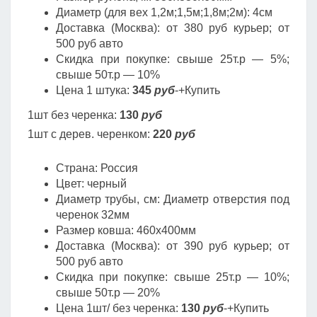
Диаметр (для вех 1,2м;1,5м;1,8м;2м): 4см
Доставка (Москва): от 380 руб курьер; от
500 руб авто
Скидка при покупке: свыше 25т.р — 5%;
свыше 50т.р — 10%
Цена 1 штука:
345
руб
-+Купить
1шт без черенка:
130
руб
1шт с дерев. черенком:
220
руб
Страна: Россия
Цвет: черный
Диаметр трубы, cм: Диаметр отверстия под
черенок 32мм
Размер ковша: 460х400мм
Доставка (Москва): от 390 руб курьер; от
500 руб авто
Скидка при покупке: свыше 25т.р — 10%;
свыше 50т.р — 20%
Цена 1шт/ без черенка:
130
руб
-+Купить