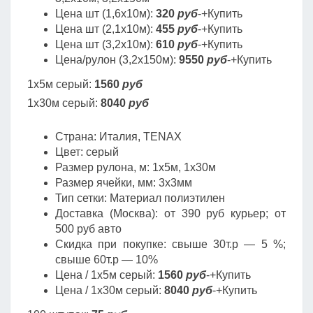
Цена шт (1,6х10м):
320
руб
-+Купить
Цена шт (2,1х10м):
455
руб
-+Купить
Цена шт (3,2х10м):
610
руб
-+Купить
Цена/рулон (3,2х150м):
9550
руб
-+Купить
1х5м серый:
1560
руб
1х30м серый:
8040
руб
Страна: Италия, TENAX
Цвет: серый
Размер рулона, м: 1х5м, 1х30м
Размер ячейки, мм: 3х3мм
Тип сетки: Материал полиэтилен
Доставка (Москва): от 390 руб курьер; от
500 руб авто
Скидка при покупке: свыше 30т.р — 5 %;
свыше 60т.р — 10%
Цена / 1х5м серый:
1560
руб
-+Купить
Цена / 1х30м серый:
8040
руб
-+Купить