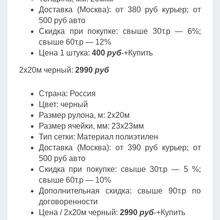
Доставка (Москва): от 380 руб курьер; от
500 руб авто
Скидка при покупке: свыше 30т.р — 6%;
свыше 60т.р — 12%
Цена 1 штука:
400
руб
-+Купить
2х20м черный:
2990
руб
Страна: Россия
Цвет: черный
Размер рулона, м: 2х20м
Размер ячейки, мм: 23х23мм
Тип сетки: Материал полиэтилен
Доставка (Москва): от 390 руб курьер; от
500 руб авто
Скидка при покупке: свыше 30т.р — 5 %;
свыше 60т.р — 10%
Дополнительная скидка: свыше 90т.р по
договоренности
Цена / 2х20м черный:
2990
руб
-+Купить