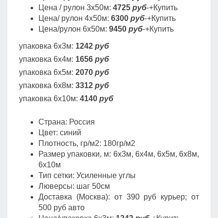
Цена / рулон 3х50м:
4725
руб
-+Купить
Цена/ рулон 4х50м:
6300
руб
-+Купить
Цена/рулон 6х50м:
9450
руб
-+Купить
упаковка 6х3м:
1242
руб
упаковка 6х4м:
1656
руб
упаковка 6х5м:
2070
руб
упаковка 6х8м:
3312
руб
упаковка 6х10м:
4140
руб
Страна: Россия
Цвет: синий
Плотность, гр/м2: 180гр/м2
Размер упаковки, м: 6х3м, 6х4м, 6х5м, 6х8м,
6х10м
Тип сетки: Усиленные углы
Люверсы: шаг 50см
Доставка (Москва): от 390 руб курьер; от
500 руб авто