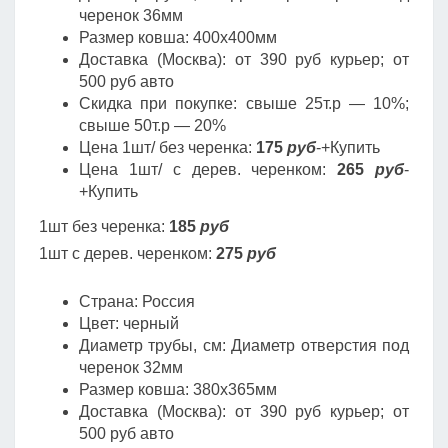
черенок 36мм
Размер ковша: 400х400мм
Доставка (Москва): от 390 руб курьер; от
500 руб авто
Скидка при покупке: свыше 25т.р — 10%;
свыше 50т.р — 20%
Цена 1шт/ без черенка:
175
руб
-+Купить
Цена 1шт/ с дерев. черенком:
265
руб
-
+Купить
1шт без черенка:
185
руб
1шт с дерев. черенком:
275
руб
Страна: Россия
Цвет: черный
Диаметр трубы, cм: Диаметр отверстия под
черенок 32мм
Размер ковша: 380х365мм
Доставка (Москва): от 390 руб курьер; от
500 руб авто