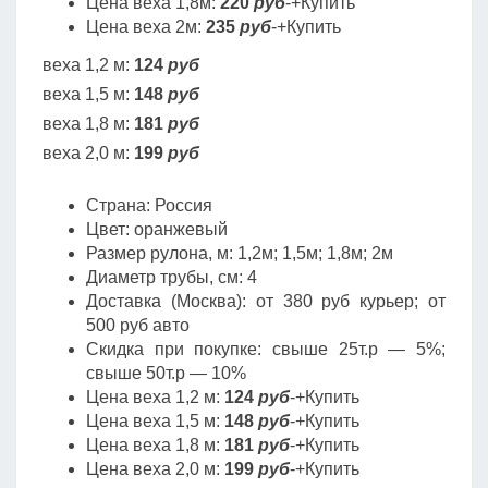
Цена веха 1,8м:
220
руб
-+Купить
Цена веха 2м:
235
руб
-+Купить
веха 1,2 м:
124
руб
веха 1,5 м:
148
руб
веха 1,8 м:
181
руб
веха 2,0 м:
199
руб
Страна: Россия
Цвет: оранжевый
Размер рулона, м: 1,2м; 1,5м; 1,8м; 2м
Диаметр трубы, cм: 4
Доставка (Москва): от 380 руб курьер; от
500 руб авто
Скидка при покупке: свыше 25т.р — 5%;
свыше 50т.р — 10%
Цена веха 1,2 м:
124
руб
-+Купить
Цена веха 1,5 м:
148
руб
-+Купить
Цена веха 1,8 м:
181
руб
-+Купить
Цена веха 2,0 м:
199
руб
-+Купить