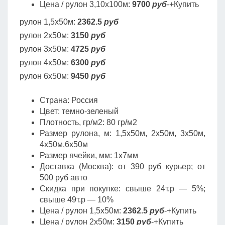
Цена / рулон 3,10х100м:
9700
руб
-+Купить
рулон 1,5х50м:
2362.5
руб
рулон 2х50м:
3150
руб
рулон 3х50м:
4725
руб
рулон 4х50м:
6300
руб
рулон 6х50м:
9450
руб
Страна: Россия
Цвет: темно-зеленый
Плотность, гр/м2: 80 гр/м2
Размер рулона, м: 1,5х50м, 2х50м, 3х50м,
4х50м,6х50м
Размер ячейки, мм: 1х7мм
Доставка (Москва): от 390 руб курьер; от
500 руб авто
Скидка при покупке: свыше 24т.р — 5%;
свыше 49т.р — 10%
Цена / рулон 1,5х50м:
2362.5
руб
-+Купить
Цена / рулон 2х50м:
3150
руб
-+Купить