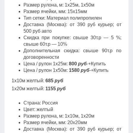
Размер рулона, м: 1х25м, 1х50м
Размер ячейки, мм: 15х15мм
Тип сетки: Материал полипропилен
Доставка (Москва): от 390 руб курьер; от
500 руб авто
Скидка при покупке: свыше 30т.р — 5 %;
свыше 60т.р — 10%
Дополнительная скидка: свыше 90т.р по
договоренности
Цена / рулон 1х25м:
800
руб
-+Купить
Цена / рулон 1х50м:
1580
руб
-+Купить
1х10м желтый:
685
руб
1х20м желтый:
1155
руб
Страна: Россия
Цвет: желтый
Размер рулона, м: 1х10м, 1х20м
Размер ячейки, мм: 20х20мм
Доставка (Москва): от 390 руб курьер; от