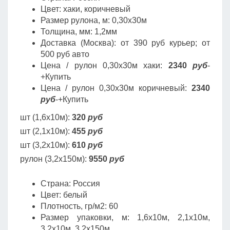
Цвет: хаки, коричневый
Размер рулона, м: 0,30х30м
Толщина, мм: 1,2мм
Доставка (Москва): от 390 руб курьер; от
500 руб авто
Цена / рулон 0,30х30м хаки:
2340
руб
-
+Купить
Цена / рулон 0,30х30м коричневый:
2340
руб
-+Купить
шт (1,6х10м):
320
руб
шт (2,1х10м):
455
руб
шт (3,2х10м):
610
руб
рулон (3,2х150м):
9550
руб
Страна: Россия
Цвет: белый
Плотность, гр/м2: 60
Размер упаковки, м: 1,6х10м, 2,1х10м,
3,2х10м, 3,2х150м