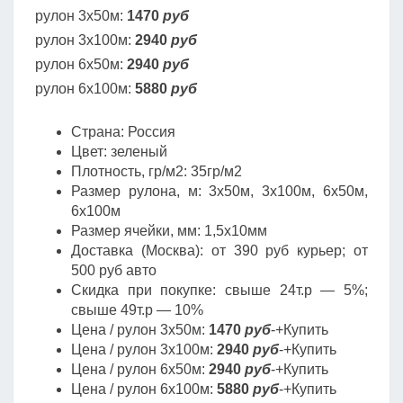
рулон 3х50м:
1470
руб
рулон 3х100м:
2940
руб
рулон 6х50м:
2940
руб
рулон 6х100м:
5880
руб
Страна: Россия
Цвет: зеленый
Плотность, гр/м2: 35гр/м2
Размер рулона, м: 3х50м, 3х100м, 6х50м,
6х100м
Размер ячейки, мм: 1,5х10мм
Доставка (Москва): от 390 руб курьер; от
500 руб авто
Скидка при покупке: свыше 24т.р — 5%;
свыше 49т.р — 10%
Цена / рулон 3х50м:
1470
руб
-+Купить
Цена / рулон 3х100м:
2940
руб
-+Купить
Цена / рулон 6х50м:
2940
руб
-+Купить
Цена / рулон 6х100м:
5880
руб
-+Купить