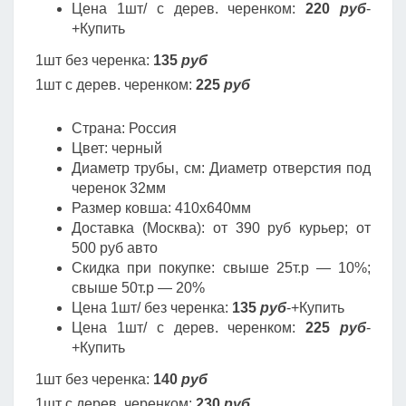
Цена 1шт/ с дерев. черенком:
220
руб
-
+Купить
1шт без черенка:
135
руб
1шт с дерев. черенком:
225
руб
Страна: Россия
Цвет: черный
Диаметр трубы, cм: Диаметр отверстия под
черенок 32мм
Размер ковша: 410х640мм
Доставка (Москва): от 390 руб курьер; от
500 руб авто
Скидка при покупке: свыше 25т.р — 10%;
свыше 50т.р — 20%
Цена 1шт/ без черенка:
135
руб
-+Купить
Цена 1шт/ с дерев. черенком:
225
руб
-
+Купить
1шт без черенка:
140
руб
1шт с дерев. черенком:
230
руб