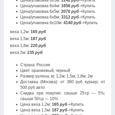
Цена/упаковка 6х3м:
1242
руб
-+Купить
Цена/упаковка 6х4м:
1656
руб
-+Купить
Цена/упаковка 6х5м:
2070
руб
-+Купить
Цена/упаковка 6х8м:
3312
руб
-+Купить
Цена/упаковка 6х10м:
4140
руб
-+Купить
веха 1,2м:
165
руб
веха 1,5м:
187
руб
веха 1,8м:
220
руб
веха 2м:
235
руб
Страна: Россия
Цвет: оранжевый, черный
Размер рулона, м: 1,2м; 1,5м; 1,8м; 2м
Доставка (Москва): от 380 руб курьер; от
500 руб авто
Скидка при покупке: свыше 25т.р — 5%;
свыше 50т.р — 10%
Цена веха 1,2м:
165
руб
-+Купить
Цена веха 1,5м:
187
руб
-+Купить