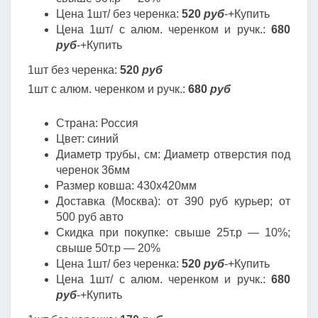
Цена 1шт/ без черенка:
520
руб
-+Купить
Цена 1шт/ с алюм. черенком и ручк.:
680
руб
-+Купить
1шт без черенка:
520
руб
1шт с алюм. черенком и ручк.:
680
руб
Страна: Россия
Цвет: синий
Диаметр трубы, cм: Диаметр отверстия под
черенок 36мм
Размер ковша: 430х420мм
Доставка (Москва): от 390 руб курьер; от
500 руб авто
Скидка при покупке: свыше 25т.р — 10%;
свыше 50т.р — 20%
Цена 1шт/ без черенка:
520
руб
-+Купить
Цена 1шт/ с алюм. черенком и ручк.:
680
руб
-+Купить