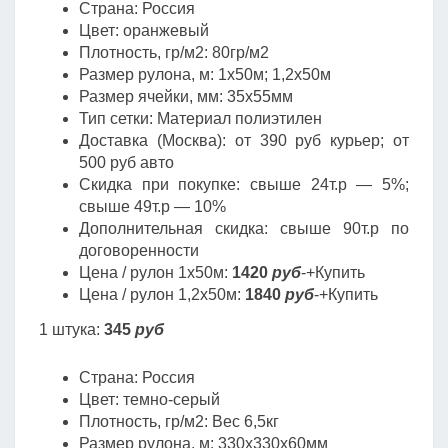
Страна: Россия
Цвет: оранжевый
Плотность, гр/м2: 80гр/м2
Размер рулона, м: 1х50м; 1,2х50м
Размер ячейки, мм: 35х55мм
Тип сетки: Материал полиэтилен
Доставка (Москва): от 390 руб курьер; от
500 руб авто
Скидка при покупке: свыше 24т.р — 5%;
свыше 49т.р — 10%
Дополнительная скидка: свыше 90т.р по
договоренности
Цена / рулон 1х50м:
1420
руб
-+Купить
Цена / рулон 1,2х50м:
1840
руб
-+Купить
1 штука:
345
руб
Страна: Россия
Цвет: темно-серый
Плотность, гр/м2: Вес 6,5кг
Размер рулона, м: 330х330х60мм