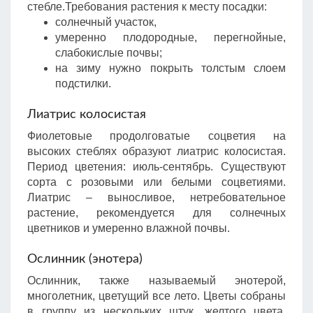
стебле.Требования растения к месту посадки:
солнечный участок,
умеренно плодородные, перегнойные,
слабокислые почвы;
на зиму нужно покрыть толстым слоем
подстилки.
Лиатрис колосистая
Фиолетовые продолговатые соцветия на
высоких стеблях образуют лиатрис колосистая.
Период цветения: июль-сентябрь. Существуют
сорта с розовыми или белыми соцветиями.
Лиатрис – выносливое, нетребовательное
растение, рекомендуется для солнечных
цветников и умеренно влажной почвы.
Ослинник (энотера)
Ослинник, также называемый энотерой,
многолетник, цветущий все лето. Цветы собраны
в группу из нескольких штук, желтого цвета.