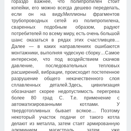
гораздо важнее, что полипропилен стоит
копейки, его можно всегда дешево переделать,
если он на виду.Миллионы фрагментов
трубопроводных сетей из полипропилена,
сваренных подобным образом, радуют
потребителей по всему миру, есть очень большой
шанс оказаться в рядах этих счастливцев…
Далее — в каких направлениях ошибаются
монтажники, выполняя чудесную сборку…Самое
интересное, что под воздействием скачков
давление, последовательных тепловых
расширений, вибрации, происходит постепенное
разрушение общего некачественного слоя
сплавленных деталей.Здесь, цивилизация
обозначает скорее недопустимость перегрева
более 80 град С. Т.е. применение с
автоматизированными котлами. У
твердотопливных бывает всякое… Поэтому
некоторый участок подачи от такого котла
делают из металла, затем стаят армированную
алюминием магистраль, затем уже