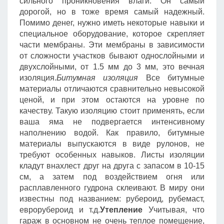
сильного проникновения влаги. Он самый
дорогой, но в тоже время самый надежный.
Помимо денег, нужно иметь некоторые навыки и
специальное оборудование, которое скрепляет
части мембраны. Эти мембраны в зависимости
от сложности участков бывают однослойными и
двухслойными, от 1.5 мм до 3 мм, это вечная
изоляция.
Битумная изоляция
Все битумные
материалы отличаются сравнительно невысокой
ценой, и при этом остаются на уровне по
качеству. Такую изоляцию стоит применять, если
ваша яма не подвергается интенсивному
наполнению водой. Как правило, битумные
материалы выпускаются в виде рулонов, не
требуют особенных навыков. Листы изоляции
кладут внахлест друг на друга с запасом в 10-15
см, а затем под воздействием огня или
расплавленного гудрона склеивают. В миру они
известны под названием: рубероид, рубемаст,
еврорубероид и т.д.
Утепление
Учитывая, что
гараж в основном не очень теплое помещение,