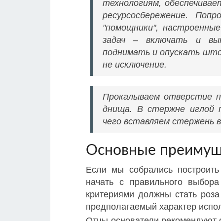
технологиям, обеспечивае
ресурсосбережение. Поп
"помощники", настроенны
задач – включать и вык
поднимать и опускать штор
не исключение.
Прокалываем отверстие 
днища. В стержне иглой 
чего вставляем стержень в
Основные преимущ
Если мы собрались построить
начать с правильного выбор
критериями должны стать роза 
предполагаемый характер испо
Отцы-основатели рекомендуют