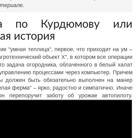
атериале.
ца по Курдюмову или
ая история
е "умная теплица", первое, что приходит на ум –
гротехнический объект Х", в котором все операции
то задача огородника, облаченного в белый халат
 управлению процессами через компьютер. Причем
ы должен быть обязательно выполнен на манер
елая ферма" – ярко, радостно и симпатично. Иначе
он перепоручит заботу об урожае автопилоту.