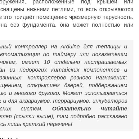
ооружения, расположенные под крышей или
оснащены нижними петлями, то есть открываются
ре это придаёт помещению чрезмерную парусность.
ена без фундамента, она может полностью или
ьный контроллер на Arduino для теплицы и
автоматизация по таймеру или показателям
тчикам, имеет 10 отдельно настраиваемых
ран из недорогих китайских компонентов и
азинных" контроллеров разного назначения:
вещением, открытием дверей, поддержанием
ю и многого другого. Может использоваться
к и для аквариумов, террариумов, инкубаторов
еских систем.
Обязательно читайте
лер (ссылки выше), там подробно рассказано
есь лишь краткий перечень!