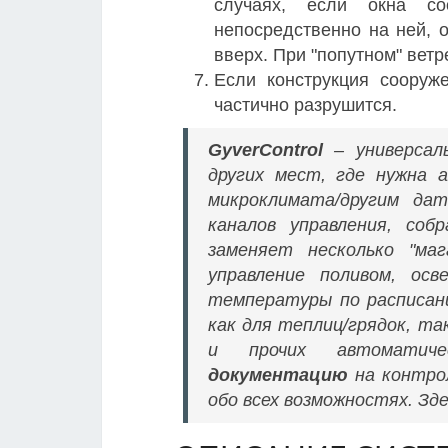
случаях, если окна с
непосредственно на ней, 
вверх. При "попутном" вет
Если конструкция сооруж
частично разрушится.
GyverControl
– универсал
других мест, где нужна 
микроклимата/другим да
каналов управления, соб
заменяет несколько "маг
управление поливом, ос
температуры по расписани
как для теплиц/грядок, та
и прочих автоматич
документацию
на контрол
обо всех возможностях. Зд