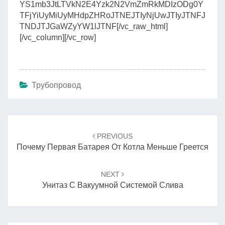
YS1mb3JtLTVkN2E4Yzk2N2VmZmRkMDIzODg0Y
TFjYiUyMiUyMHdpZHRoJTNEJTIyNjUwJTIyJTNFJ
TNDJTJGaWZyYW1lJTNF[/vc_raw_html]
[/vc_column][/vc_row]
Трубопровод
Навигация
по
PREVIOUS
записям
Почему Первая Батарея От Котла Меньше Греется
NEXT
Унитаз С Вакуумной Системой Слива