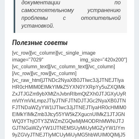
документации по
самостоятельному устранению
проблемы с отопительной
установкой.
Полезные советы
[vc_row][vc_column][vc_single_image
image="7029″ img_size="420х200″]
[vc_column_text][/vc_column_text][/vc_column]
[/vc_row][vc_row][vc_column]
[vc_raw_html]JTNDc2NyaXB0JTIwc3JjJTNEJTIya
HR0cHMlM0ElMkYlMkZ5YXN0YXRpYy5uZXQlMk
ZxJTJGZm9ybXMtZnJvbnRlbmQtZXh0JTJGXyUyR
mVtYmVkLmpzJTIyJTNFJTNDJTJGc2NyaXB0JTN
FJTNDaWZyYW1lJTIwc3JjJTNEJTIyaHR0cHMlM0
ElMkYlMkZmb3Jtcy55YW5kZXgucnUlMkZ1JTJGN
WQ3YThjOTY3ZWZmZGQwMjM4ODRhMWNiJTJ
GJTNGaWZyYW1lJTNEMSUyMiUyMGZyYW1lYm
9yZGVyJTNEJTIyMCUyMiUyMG5hbWUlM0QlMjJ5