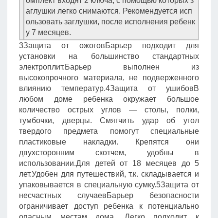
омплект входят 2 ключа, с помощью которых з
аглушки легко снимаются. Рекомендуется исп
ользовать заглушки, после исполнения ребенк
у 7 месяцев.
3Защита от ожоговБарьер подходит для
установки на большинство стандартных
электроплит.Барьер выполнен из
высокопрочного материала, не подверженного
влиянию температур.4Защита от ушибовВ
любом доме ребенка окружает большое
количество острых углов — столы, полки,
тумбочки, дверцы. Смягчить удар об угол
твердого предмета помогут специальные
пластиковые накладки. Крепятся они
двухсторонним скотчем, удобны в
использовании.Для детей от 18 месяцев до 5
лет.Удобен для путешествий, т.к. складывается и
упаковывается в специальную сумку.5Защита от
несчастных случаевБарьер безопасности
ограничивает доступ ребенка к потенциально
опасным местам дома. Легко подходит к